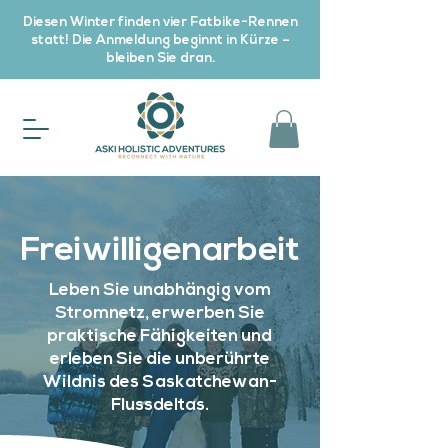
Diesen Winter finden vier Fatbike-Rennen
statt! Die Anmeldung beginnt in Kürze –
bleiben Sie dran.
Freiwilligenarbeit
Leben Sie unabhängig vom
Stromnetz, erwerben Sie
praktische Fähigkeiten und
erleben Sie die unberührte
Wildnis des Saskatchewan-
Flussdeltas.