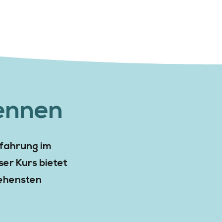
kennen
rfahrung im
er Kurs bietet
sehensten