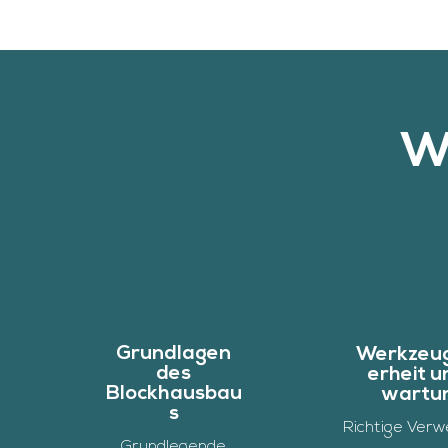
W
Grundlagen
Werkzeug
des
erheit u
Blockhausbau
wartu
s
Richtige Verw
Grundlegende