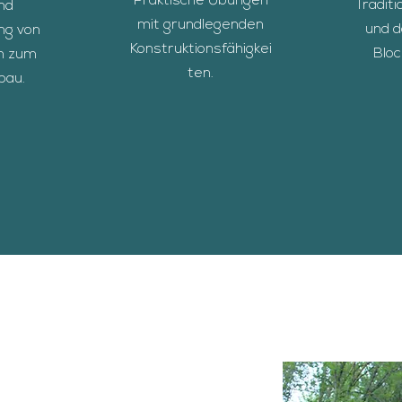
Praktische Übungen
Tradit
nd
mit grundlegenden
und 
ng von
Konstruktionsfähigkei
Blo
n zum
ten.
bau.