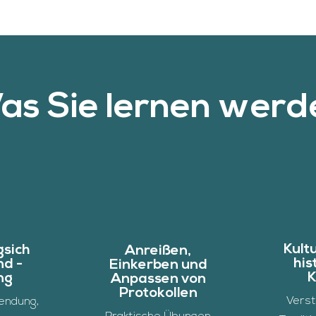
as Sie lernen werd
Kult
sich
Anreißen,
his
nd -
Einkerben und
K
ng
Anpassen von
Protokollen
Verst
endung,