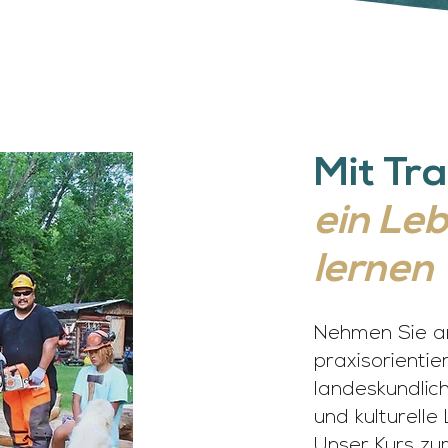
Mit Tra
ein Le
lernen
Nehmen Sie an
praxisorientie
landeskundlic
und kulturel
Unser Kurs zu