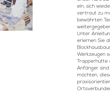
ein, sich wied
vertraut zu ma
bewährten Te
weitergegebe
Unter Anleitu
erlernen Sie 
Blockhausbaus
Werkzeugen s
Trapperhütte a
Anfänger sind 
möchten, diese
praxisorienti
Ortsverbunden