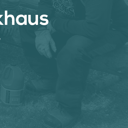
ckhaus
e