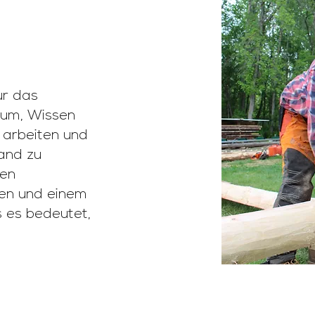
ur das
arum, Wissen
 arbeiten und
and zu
ren
den und einem
 es bedeutet,