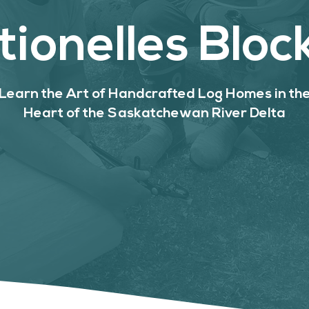
tionelles Blo
Learn the Art of Handcrafted Log Homes in th
Heart of the Saskatchewan River Delta